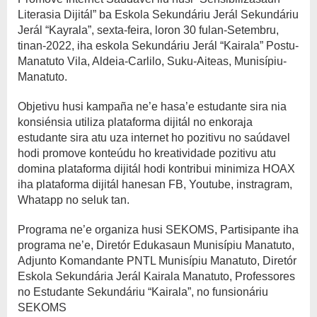
Literasia Dijitál” ba Eskola Sekundáriu Jerál Sekundáriu
Jerál “Kayrala”, sexta-feira, loron 30 fulan-Setembru,
tinan-2022, iha eskola Sekundáriu Jerál “Kairala” Postu-
Manatuto Vila, Aldeia-Carlilo, Suku-Aiteas, Munisípiu-
Manatuto.
Objetivu husi kampaña ne’e hasa’e estudante sira nia
konsiénsia utiliza plataforma dijitál no enkoraja
estudante sira atu uza internet ho pozitivu no saúdavel
hodi promove konteúdu ho kreatividade pozitivu atu
domina plataforma dijitál hodi kontribui minimiza HOAX
iha plataforma dijitál hanesan FB, Youtube, instragram,
Whatapp no seluk tan.
Programa ne’e organiza husi SEKOMS, Partisipante iha
programa ne’e, Diretór Edukasaun Munisípiu Manatuto,
Adjunto Komandante PNTL Munisípiu Manatuto, Diretór
Eskola Sekundária Jerál Kairala Manatuto, Professores
no Estudante Sekundáriu “Kairala”, no funsionáriu
SEKOMS