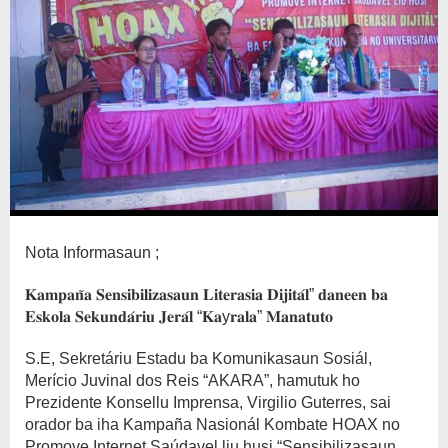
Nota Informasaun ;
𝐊𝐚𝐦𝐩𝐚𝐧̃𝐚 𝐒𝐞𝐧𝐬𝐢𝐛𝐢𝐥𝐢𝐳𝐚𝐬𝐚𝐮𝐧 𝐋𝐢𝐭𝐞𝐫𝐚𝐬𝐢𝐚 𝐃𝐢𝐣𝐢𝐭𝐚́𝐥” 𝐝𝐚𝐧𝐞𝐞𝐧 𝐛𝐚
𝐄𝐬𝐤𝐨𝐥𝐚 𝐒𝐞𝐤𝐮𝐧𝐝𝐚́𝐫𝐢𝐮 𝐉𝐞𝐫𝐚́𝐥 “𝐊𝐚y𝐫𝐚𝐥𝐚” 𝐌𝐚𝐧𝐚𝐭𝐮𝐭𝐨
S.E, Sekretáriu Estadu ba Komunikasaun Sosiál,
Merício Juvinal dos Reis “AKARA”, hamutuk ho
Prezidente Konsellu Imprensa, Virgilio Guterres, sai
orador ba iha Kampaña Nasionál Kombate HOAX no
Promove Internet Saúdavel liu husi “Sensibilizasaun