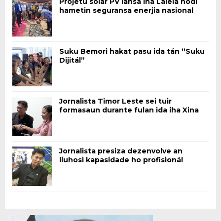
Projetu solar PV lansa iha Laleia hodi
hametin seguransa enerjia nasional
Suku Bemori hakat pasu ida tán “Suku
Dijitál”
Jornalista Timor Leste sei tuir
formasaun durante fulan ida iha Xina
Jornalista presiza dezenvolve an
liuhosi kapasidade ho profisionál