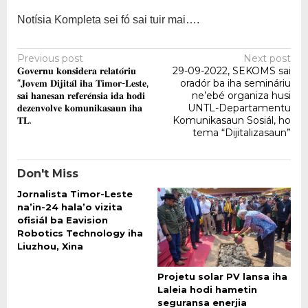
Notísia Kompleta sei fó sai tuir mai….
Post
Previous post
Next post
𝐆𝐨𝐯𝐞𝐫𝐧𝐮 𝐤𝐨𝐧𝐬𝐢𝐝𝐞𝐫𝐚 𝐫𝐞𝐥𝐚𝐭𝐨́𝐫𝐢𝐮
29-09-2022, SEKOMS sai
navigation
“𝐉𝐨𝐯𝐞𝐦 𝐃𝐢𝐣𝐢𝐭𝐚́𝐥 𝐢𝐡𝐚 𝐓𝐢𝐦𝐨𝐫-𝐋𝐞𝐬𝐭𝐞,
oradór ba iha semináriu
𝐬𝐚𝐢 𝐡𝐚𝐧𝐞𝐬𝐚𝐧 𝐫𝐞𝐟𝐞𝐫𝐞́𝐧𝐬𝐢𝐚 𝐢𝐝𝐚 𝐡𝐨𝐝𝐢
ne’ebé organiza husi
𝐝𝐞𝐳𝐞𝐧𝐯𝐨𝐥𝐯𝐞 𝐤𝐨𝐦𝐮𝐧𝐢𝐤𝐚𝐬𝐚𝐮𝐧 𝐢𝐡𝐚
UNTL-Departamentu
𝐓𝐋.
Komunikasaun Sosiál, ho
tema “Dijitalizasaun”
Don't Miss
Jornalista Timor-Leste
na’in-24 hala’o vizita
ofisiál ba Eavision
Robotics Technology iha
Liuzhou, Xina
Projetu solar PV lansa iha
Laleia hodi hametin
seguransa enerjia