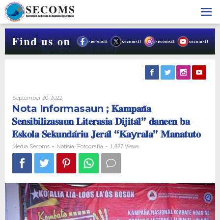
Skip
to
content
By
September 30, 2022
Media
Nota Informasaun ; 𝐊𝐚𝐦𝐩𝐚𝐧̃𝐚
Secoms
𝐒𝐞𝐧𝐬𝐢𝐛𝐢𝐥𝐢𝐳𝐚𝐬𝐚𝐮𝐧 𝐋𝐢𝐭𝐞𝐫𝐚𝐬𝐢𝐚 𝐃𝐢𝐣𝐢𝐭𝐚́𝐥” 𝐝𝐚𝐧𝐞𝐞𝐧 𝐛𝐚
𝐄𝐬𝐤𝐨𝐥𝐚 𝐒𝐞𝐤𝐮𝐧𝐝𝐚́𝐫𝐢𝐮 𝐉𝐞𝐫𝐚́𝐥 “𝐊𝐚y𝐫𝐚𝐥𝐚” 𝐌𝐚𝐧𝐚𝐭𝐮𝐭𝐨
Media Secoms
Notísia
Fotografia
-
,
-
1,827 Views