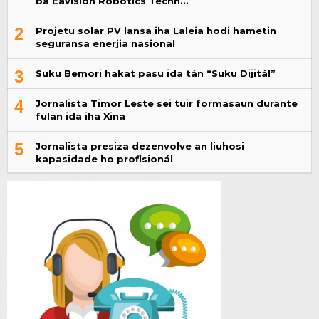
ba Eavision Robotics Techn…
2
Projetu solar PV lansa iha Laleia hodi hametin
seguransa enerjia nasional
3
Suku Bemori hakat pasu ida tán “Suku Dijitál”
4
Jornalista Timor Leste sei tuir formasaun durante
fulan ida iha Xina
5
Jornalista presiza dezenvolve an liuhosi
kapasidade ho profisionál