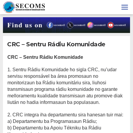
Skip
to
content
CRC – Sentru Rádiu Komunidade
|
February
CRC – Sentru Rádiu Komunidade
28,
2020
By
1. Sentru Rádiu Komunidade ho sigla CRC, nu’udar
Admin
servisu responsável ba área promosaun no
monitorizaun ba Rádiu komunitáriu sira, liuhosi
transmisaun programa rádiu komunidade no garante
melloramentu kualidade transmisaun atu promove diak
liután no hadia informasaun ba populasaun.
2. CRC integra iha departamentu sira hanesan tuir mai:
a) Departamentu ba Programasaun Rádiu;
b) Departamentu ba Apoiu Tékniku ba Rádiu