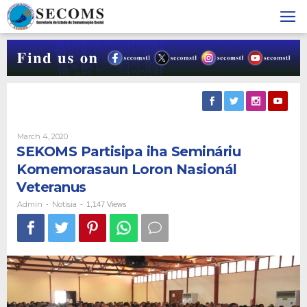
Skip
to
content
By
March 4, 2020
Admin
SEKOMS Partisipa iha Semináriu
Komemorasaun Loron Nasionál
Veteranus
Admin
Notísia
-
-
1,147 Views