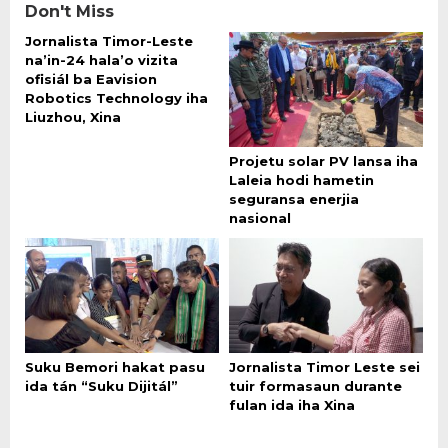
Don't Miss
Jornalista Timor-Leste
na’in-24 hala’o vizita
ofisiál ba Eavision
Robotics Technology iha
Liuzhou, Xina
Projetu solar PV lansa iha
Laleia hodi hametin
seguransa enerjia
nasional
Suku Bemori hakat pasu
Jornalista Timor Leste sei
ida tán “Suku Dijitál”
tuir formasaun durante
fulan ida iha Xina