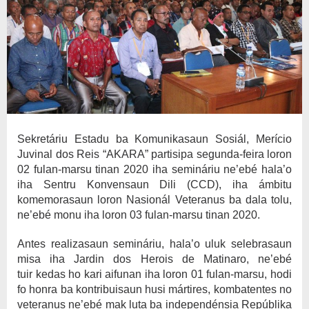
Sekretáriu Estadu ba Komunikasaun Sosiál, Merício
Juvinal dos Reis “AKARA” partisipa segunda-feira loron
02 fulan-marsu tinan 2020 iha semináriu ne’ebé hala’o
iha Sentru Konvensaun Dili (CCD), iha ámbitu
komemorasaun loron Nasionál Veteranus ba dala tolu,
ne’ebé monu iha loron 03 fulan-marsu tinan 2020.
Antes realizasaun semináriu, hala’o uluk selebrasaun
misa iha Jardin dos Herois de Matinaro, ne’ebé
tuir
kedas ho kari aifunan iha loron 01 fulan-marsu, hodi
fo honra ba kontribuisaun husi mártires, kombatentes no
veteranus ne’ebé mak luta ba independénsia Repúblika