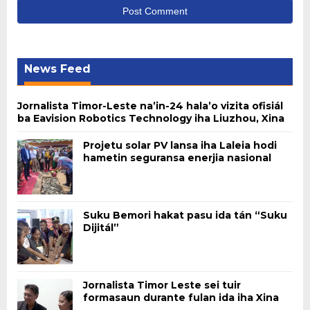
News Feed
Jornalista Timor-Leste na’in-24 hala’o vizita ofisiál
ba Eavision Robotics Technology iha Liuzhou, Xina
Projetu solar PV lansa iha Laleia hodi
hametin seguransa enerjia nasional
Suku Bemori hakat pasu ida tán “Suku
Dijitál”
Jornalista Timor Leste sei tuir
formasaun durante fulan ida iha Xina