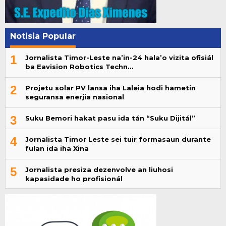
Notisia Popular
1
Jornalista Timor-Leste na’in-24 hala’o vizita ofisiál
ba Eavision Robotics Techn…
2
Projetu solar PV lansa iha Laleia hodi hametin
seguransa enerjia nasional
3
Suku Bemori hakat pasu ida tán “Suku Dijitál”
4
Jornalista Timor Leste sei tuir formasaun durante
fulan ida iha Xina
5
Jornalista presiza dezenvolve an liuhosi
kapasidade ho profisionál