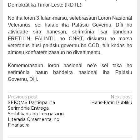
Demokrátika Timor-Leste (RDTL).
No iha loron 3 fulan-marsu, selebrasaun Loron Nasionál
Veteranus, sei hala’o iha Palásiu Governu, Díli ho
atividade sira hanesan, serimónia isar bandeira
FRETILIN, FALINTIL no CNRT, diskursu no marsa
veteranus husi palásiu governu ba CCD, tuir kedas ho
almosu konfraternizasaun no divertimentu.
Komemorasaun loron nasionál ne’e sei taka ho
serimónia hatun bandeira nasionál iha Palásiu
Governu, Díli.
Post
Previous post
Next post
SEKOMS Partisipa iha
Haris-Fatin Públiku
navigation
Serimónia Entrega
Sertifikadu ba Formasaun
Literasia Orsamental no
Finanseira