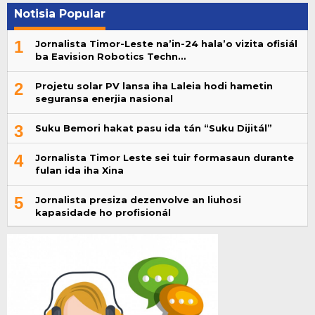
Notisia Popular
1
Jornalista Timor-Leste na’in-24 hala’o vizita ofisiál
ba Eavision Robotics Techn…
2
Projetu solar PV lansa iha Laleia hodi hametin
seguransa enerjia nasional
3
Suku Bemori hakat pasu ida tán “Suku Dijitál”
4
Jornalista Timor Leste sei tuir formasaun durante
fulan ida iha Xina
5
Jornalista presiza dezenvolve an liuhosi
kapasidade ho profisionál