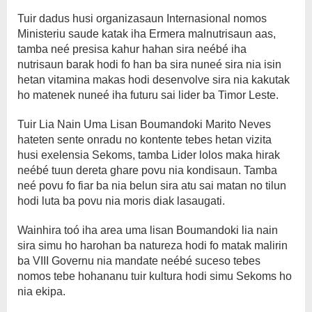
Tuir dadus husi organizasaun Internasional nomos
Ministeriu saude katak iha Ermera malnutrisaun aas,
tamba neé presisa kahur hahan sira neébé iha
nutrisaun barak hodi fo han ba sira nuneé sira nia isin
hetan vitamina makas hodi desenvolve sira nia kakutak
ho matenek nuneé iha futuru sai lider ba Timor Leste.
Tuir Lia Nain Uma Lisan Boumandoki Marito Neves
hateten sente onradu no kontente tebes hetan vizita
husi exelensia Sekoms, tamba Lider lolos maka hirak
neébé tuun dereta ghare povu nia kondisaun. Tamba
neé povu fo fiar ba nia belun sira atu sai matan no tilun
hodi luta ba povu nia moris diak lasaugati.
Wainhira toó iha area uma lisan Boumandoki lia nain
sira simu ho harohan ba natureza hodi fo matak malirin
ba VIII Governu nia mandate neébé suceso tebes
nomos tebe hohananu tuir kultura hodi simu Sekoms ho
nia ekipa.