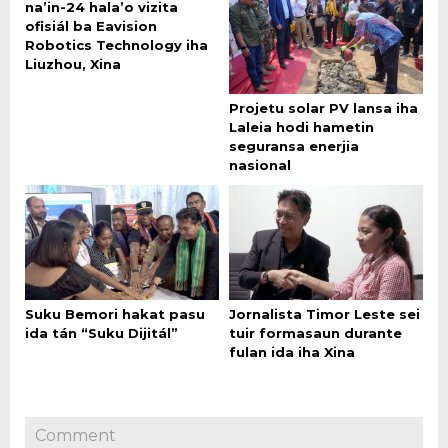
na’in-24 hala’o vizita
ofisiál ba Eavision
Robotics Technology iha
Liuzhou, Xina
Projetu solar PV lansa iha
Laleia hodi hametin
seguransa enerjia
nasional
Suku Bemori hakat pasu
Jornalista Timor Leste sei
ida tán “Suku Dijitál”
tuir formasaun durante
fulan ida iha Xina
Comment