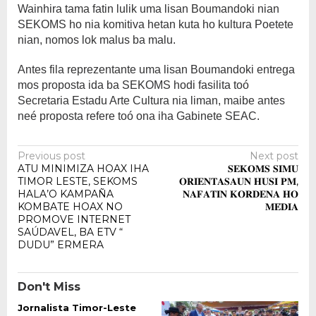
Wainhira tama fatin lulik uma lisan Boumandoki nian
SEKOMS ho nia komitiva hetan kuta ho kultura Poetete
nian, nomos lok malus ba malu.
Antes fila reprezentante uma lisan Boumandoki entrega
mos proposta ida ba SEKOMS hodi fasilita toó
Secretaria Estadu Arte Cultura nia liman, maibe antes
neé proposta refere toó ona iha Gabinete SEAC.
Post
Previous post
Next post
ATU MINIMIZA HOAX IHA
𝐒𝐄𝐊𝐎𝐌𝐒 𝐒𝐈𝐌𝐔
navigation
TIMOR LESTE, SEKOMS
𝐎𝐑𝐈𝐄𝐍𝐓𝐀𝐒𝐀𝐔𝐍 𝐇𝐔𝐒𝐈 𝐏𝐌,
HALA’O KAMPAÑA
𝐍𝐀𝐅𝐀𝐓𝐈𝐍 𝐊𝐎𝐑𝐃𝐄𝐍𝐀 𝐇𝐎
KOMBATE HOAX NO
𝐌𝐄́𝐃𝐈𝐀
PROMOVE INTERNET
SAÚDAVEL, BA ETV “
DUDU” ERMERA
Don't Miss
Jornalista Timor-Leste