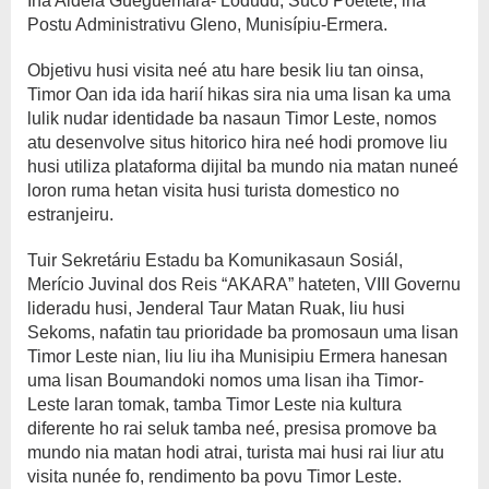
Iha Aldeia Gueguemara- Lodudu, Suco Poetete, iha
Postu Administrativu Gleno, Munisípiu-Ermera.
Objetivu husi visita neé atu hare besik liu tan oinsa,
Timor Oan ida ida harií hikas sira nia uma lisan ka uma
lulik nudar identidade ba nasaun Timor Leste, nomos
atu desenvolve situs hitorico hira neé hodi promove liu
husi utiliza plataforma dijital ba mundo nia matan nuneé
loron ruma hetan visita husi turista domestico no
estranjeiru.
Tuir Sekretáriu Estadu ba Komunikasaun Sosiál,
Merício Juvinal dos Reis “AKARA” hateten, VIII Governu
lideradu husi, Jenderal Taur Matan Ruak, liu husi
Sekoms, nafatin tau prioridade ba promosaun uma lisan
Timor Leste nian, liu liu iha Munisipiu Ermera hanesan
uma lisan Boumandoki nomos uma lisan iha Timor-
Leste laran tomak, tamba Timor Leste nia kultura
diferente ho rai seluk tamba neé, presisa promove ba
mundo nia matan hodi atrai, turista mai husi rai liur atu
visita nunée fo, rendimento ba povu Timor Leste.