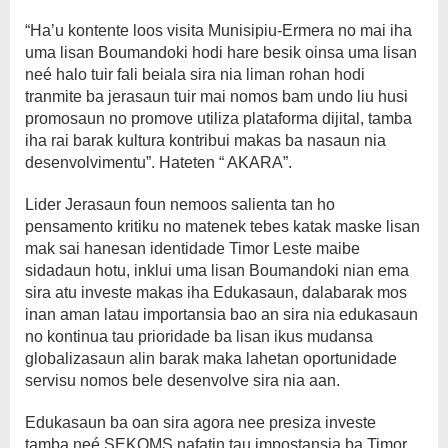
“Ha’u kontente loos visita Munisipiu-Ermera no mai iha
uma lisan Boumandoki hodi hare besik oinsa uma lisan
neé halo tuir fali beiala sira nia liman rohan hodi
tranmite ba jerasaun tuir mai nomos bam undo liu husi
promosaun no promove utiliza plataforma dijital, tamba
iha rai barak kultura kontribui makas ba nasaun nia
desenvolvimentu”. Hateten “ AKARA”.
Lider Jerasaun foun nemoos salienta tan ho
pensamento kritiku no matenek tebes katak maske lisan
mak sai hanesan identidade Timor Leste maibe
sidadaun hotu, inklui uma lisan Boumandoki nian ema
sira atu investe makas iha Edukasaun, dalabarak mos
inan aman latau importansia bao an sira nia edukasaun
no kontinua tau prioridade ba lisan ikus mudansa
globalizasaun alin barak maka lahetan oportunidade
servisu nomos bele desenvolve sira nia aan.
Edukasaun ba oan sira agora nee presiza investe
tamba neé SEKOMS nafatin tau impostansia ba Timor