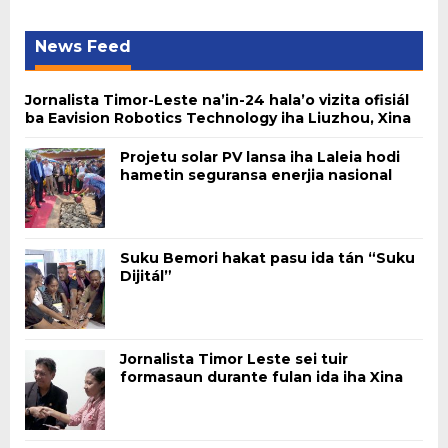
News Feed
Jornalista Timor-Leste na’in-24 hala’o vizita ofisiál
ba Eavision Robotics Technology iha Liuzhou, Xina
Projetu solar PV lansa iha Laleia hodi
hametin seguransa enerjia nasional
Suku Bemori hakat pasu ida tán “Suku
Dijitál”
Jornalista Timor Leste sei tuir
formasaun durante fulan ida iha Xina