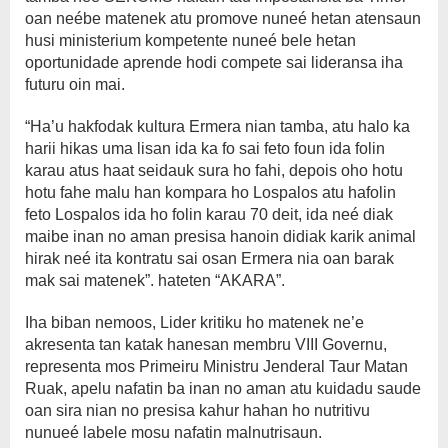
oan neébe matenek atu promove nuneé hetan atensaun
husi ministerium kompetente nuneé bele hetan
oportunidade aprende hodi compete sai lideransa iha
futuru oin mai.
“Ha’u hakfodak kultura Ermera nian tamba, atu halo ka
harii hikas uma lisan ida ka fo sai feto foun ida folin
karau atus haat seidauk sura ho fahi, depois oho hotu
hotu fahe malu han kompara ho Lospalos atu hafolin
feto Lospalos ida ho folin karau 70 deit, ida neé diak
maibe inan no aman presisa hanoin didiak karik animal
hirak neé ita kontratu sai osan Ermera nia oan barak
mak sai matenek”. hateten “AKARA”.
Iha biban nemoos, Lider kritiku ho matenek ne’e
akresenta tan katak hanesan membru VIII Governu,
representa mos Primeiru Ministru Jenderal Taur Matan
Ruak, apelu nafatin ba inan no aman atu kuidadu saude
oan sira nian no presisa kahur hahan ho nutritivu
nunueé labele mosu nafatin malnutrisaun.