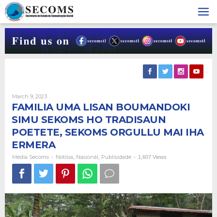
Skip
to
content
By
March 9, 2023
Media
FAMILIA UMA LISAN BOUMANDOKI
Secoms
SIMU SEKOMS HO TRADISAUN
POETETE, SEKOMS ORGULLU MAI IHA
ERMERA
Media Secoms
Notísia
Nasionál
Publisidade
-
,
,
-
1,607 Views