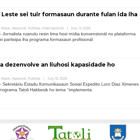
 Leste sei tuir formasaun durante fulan ida iha
 Rasik
,
Nasionál
,
Polítika
,
Internasionál
|
July 13, 2026
ornalista ruanulu resin lima hosi mídia konvensionál no plataforma
sei partisipa iha programa formasaun profisionál
za dezenvolve an liuhosi kapasidade ho
 Rasik
,
Nasionál
,
Polítika
|
July 10, 2026
Sekretáriu Estadu Komunikasaun Sosial Expedito Loro Dias Ximenes
 Programa Tatoli Hakbesik ho tema ‘‘implementa