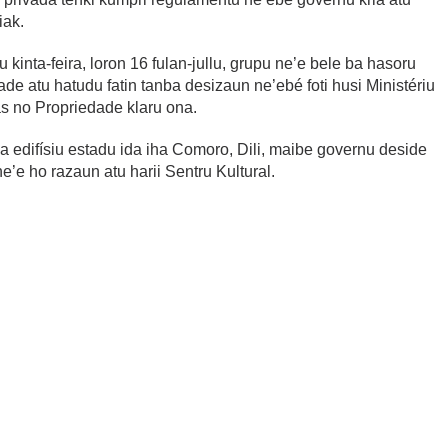
iak.
 kinta-feira, loron 16 fulan-jullu, grupu ne’e bele ba hasoru
de atu hatudu fatin tanba desizaun ne’ebé foti husi Ministériu
as no Propriedade klaru ona.
a edifísiu estadu ida iha Comoro, Dili, maibe governu deside
ne’e ho razaun atu harii Sentru Kultural.