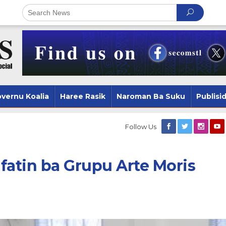
vernu Koalia
Haree Rasik
Naroman Ba Suku
Publisi
Follow Us
fatin ba Grupu Arte Moris