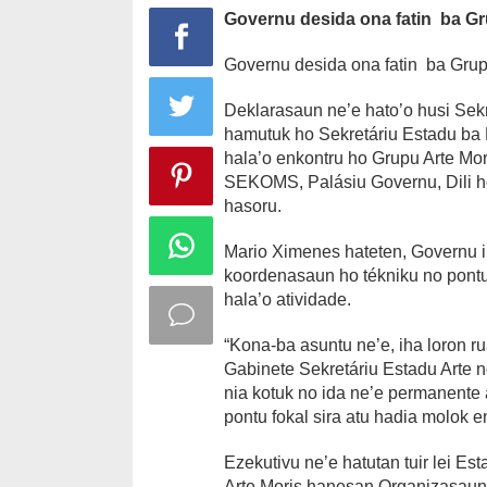
Governu desida ona fatin ba Gr
Governu desida ona fatin ba Grupu 
Deklarasaun ne’e hato’o husi Sek
hamutuk ho Sekretáriu Estadu ba
hala’o enkontru ho Grupu Arte Moris
SEKOMS, Palásiu Governu, Dili h
hasoru.
Mario Ximenes hateten, Governu i
koordenasaun ho tékniku no pontu 
hala’o atividade.
“Kona-ba asuntu ne’e, iha loron r
Gabinete Sekretáriu Estadu Arte n
nia kotuk no ida ne’e permanente 
pontu fokal sira atu hadia molok e
Ezekutivu ne’e hatutan tuir lei E
Arte Moris hanesan Organizasaun 