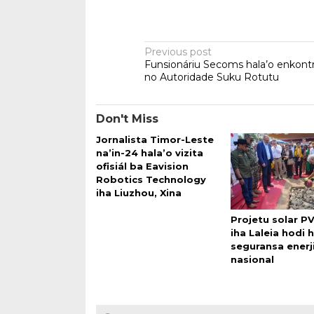
Post
Previous post
Funsionáriu Secoms hala’o enkont
navigation
no Autoridade Suku Rotutu
Don't Miss
Jornalista Timor-Leste
na’in-24 hala’o vizita
ofisiál ba Eavision
Robotics Technology
iha Liuzhou, Xina
Projetu solar P
iha Laleia hodi
seguransa enerj
nasional