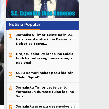
Notisia Popular
1
Jornalista Timor-Leste na’in-24
hala’o vizita ofisiál ba Eavision
Robotics Techn…
2
Projetu solar PV lansa iha Laleia
hodi hametin seguransa enerjia
nasional
3
Suku Bemori hakat pasu ida tán
“Suku Dijitál”
4
Jornalista Timor Leste sei tuir
formasaun durante fulan ida iha
Xina
5
Jornalista presiza dezenvolve an