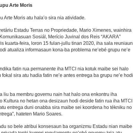
upu Arte Moris
Arte Moris atu hala’o sira nia atividade.
retáriu Estadu Terras no Propriedade, Mario Ximenes, wainhira
 Komunikasuan Sosiál, Merício Juvinal dos Reis “AKARA”
 kuarta-feira, loron 15 fulan-jullu tinan 2020, iha sala reuniaun
odi atualiza informasaun kona-ba problema ne’ebé grupu ne’e
ndika fatin rua permanente iha MTCI nia kotuk maibe sei halo
fokal sira atu hadia fatin ne’e antes entrega ba grupu ne’e hod
ua liu ba membru governu nain hat halo ona enkontru iha
o Kultura no hetan ona desizaun hodi deside fatin rua iha MTCI
atu entrega duni onabba sira maibe sei koordena ho tékniku no
ntrega”, hateten Mario Soares.
stadu so bele atribui konsesaun ba organizmu Estadu nian maibe
privada tenki kumpri regulamentu ne’ebé governu kria atu