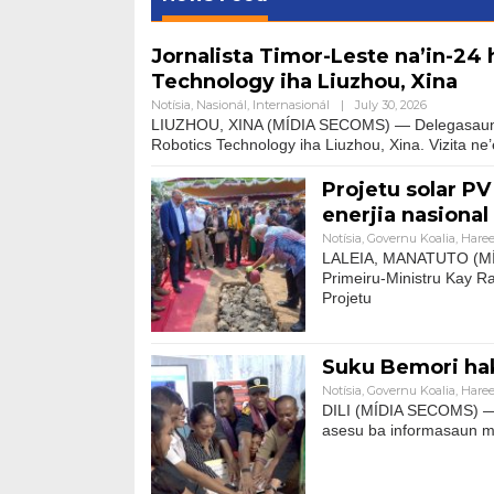
Jornalista Timor-Leste na’in-24 h
Technology iha Liuzhou, Xina
Notísia
,
Nasionál
,
Internasionál
|
July 30, 2026
LIUZHOU, XINA (MÍDIA SECOMS) — Delegasaun jorna
Robotics Technology iha Liuzhou, Xina. Vizita ne’
Projetu solar PV
enerjia nasional
Notísia
,
Governu Koalia
,
Haree
LALEIA, MANATUTO (MÍD
Primeiru-Ministru Kay 
Projetu
Suku Bemori haka
Notísia
,
Governu Koalia
,
Haree
DILI (MÍDIA SECOMS) — I
asesu ba informasaun m