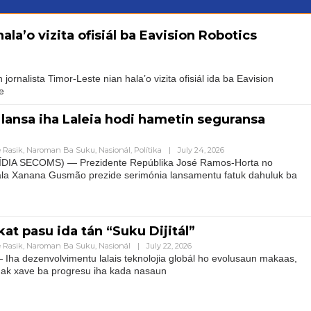
ala’o vizita ofisiál ba Eavision Robotics
lista Timor-Leste nian hala’o vizita ofisiál ida ba Eavision
e
 lansa iha Laleia hodi hametin seguransa
 Rasik
,
Naroman Ba Suku
,
Nasionál
,
Polítika
|
July 24, 2026
IA SECOMS) — Prezidente Repúblika José Ramos-Horta no
Rala Xanana Gusmão prezide serimónia lansamentu fatuk dahuluk ba
t pasu ida tán “Suku Dijitál”
 Rasik
,
Naroman Ba Suku
,
Nasionál
|
July 22, 2026
ha dezenvolvimentu lalais teknolojia globál ho evolusaun makaas,
ak xave ba progresu iha kada nasaun