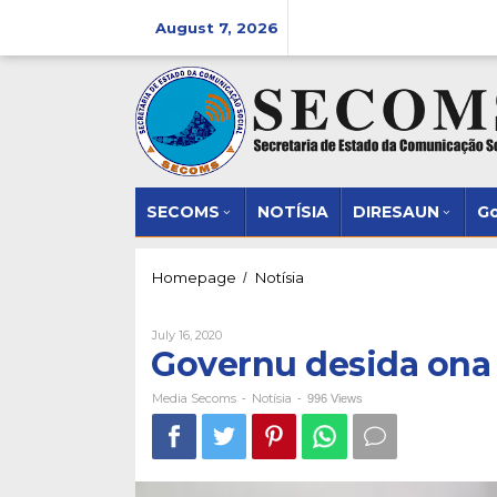
Skip
to
August 7, 2026
content
SECOMS
NOTĺSIA
DIRESAUN
Go
Governu
Homepage
Notísia
/
desida
ona
By
July 16, 2020
fatin
Media
Governu desida ona 
ba
Secoms
Grupu
Arte
Media Secoms
Notísia
-
-
996 Views
Moris