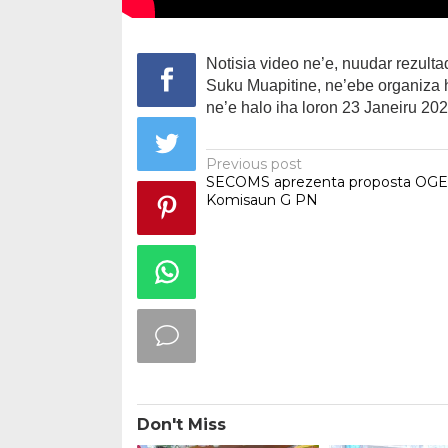
Notisia video ne’e, nuudar rezulta
Suku Muapitine, ne’ebe organiz
ne’e halo iha loron 23 Janeiru 20
Post
Previous post
SECOMS aprezenta proposta OGE
navigation
Komisaun G PN
Don't Miss