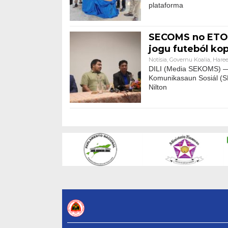
plataforma
SECOMS no ETO-
jogu futeból ko
Notísia
,
Governu Koalia
,
Haree
DILI (Media SEKOMS) — 
Komunikasaun Sosiál (S
Nilton