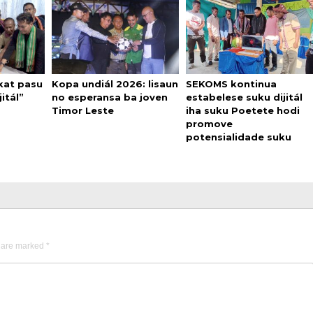
kat pasu
Kopa undiál 2026: lisaun
SEKOMS kontinua
itál”
no esperansa ba joven
estabelese suku dijitál
Timor Leste
iha suku Poetete hodi
promove
potensialidade suku
s are marked
*