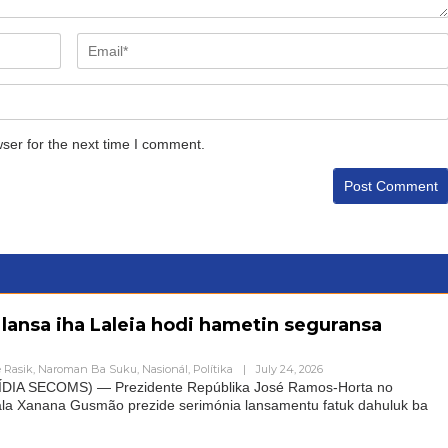
ser for the next time I comment.
 lansa iha Laleia hodi hametin seguransa
 Rasik
,
Naroman Ba Suku
,
Nasionál
,
Polítika
|
July 24, 2026
IA SECOMS) — Prezidente Repúblika José Ramos-Horta no
Rala Xanana Gusmão prezide serimónia lansamentu fatuk dahuluk ba