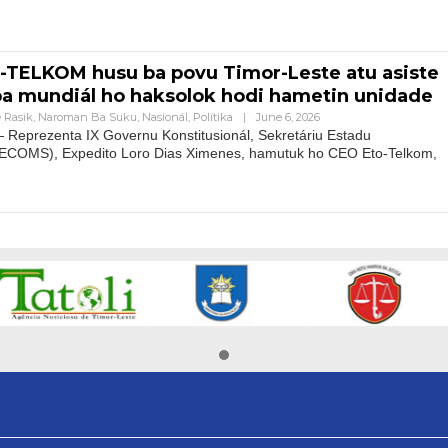
TELKOM husu ba povu Timor-Leste atu asiste
pa mundiál ho haksolok hodi hametin unidade
 Rasik
,
Naroman Ba Suku
,
Nasionál
,
Polítika
|
June 6, 2026
Reprezenta IX Governu Konstitusionál, Sekretáriu Estadu
ECOMS), Expedito Loro Dias Ximenes, hamutuk ho CEO Eto-Telkom,