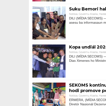
Suku Bemori haka
Notísia
,
Governu Koalia
,
Haree
DILI (MÍDIA SECOMS) — I
asesu ba informasaun m
Kopa undiál 202
Notísia
,
Governu Koalia
,
Haree
DILI (MÍDIA SECOMS) — 
Dias Ximenes ho Ministr
SEKOMS kontinua
hodi promove p
Notísia
,
Governu Koalia
,
Haree
ERMERA, (MÍDIA SECOMS
Diretór Nasionál Dezenv