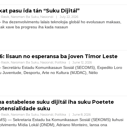
t pasu ida tán “Suku Dijitál”
 Rasik
,
Naroman Ba Suku
,
Nasionál
|
July 22, 2026
ha dezenvolvimentu lalais teknolojia globál ho evolusaun makaas,
ak xave ba progresu iha kada nasaun
6: lisaun no esperansa ba joven Timor Leste
 Rasik
,
Naroman Ba Suku
,
Nasionál
,
Polítika
|
June 12, 2026
Secretáriu Estadu Komunikasaun Sosiál (SECOMS), Expedito Loro
u Juventude, Desportu, Arte no Kultura (MJDAC), Nélio
 estabelese suku dijitál iha suku Poetete
otensialidade suku
 Rasik
,
Naroman Ba Suku
,
Nasionál
,
Polítika
|
June 8, 2026
) — Sekretaria Estadu ba Komunikasaun Sosiál (SEKOMS) liuhusi
olvimentu Mídia Lokál (DNDM), Adriano Monteiro, lansa ona