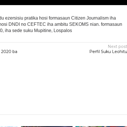
du ezersisiu pratika hosi formasaun Citizen Journalism iha
a hosi DNDI no CEFTEC iha ambitu SEKOMS nian. formasaun
20, iha sede suku Mupitine, Lospalos
Next pos
 2020 ba
Perfil Suku Leohit