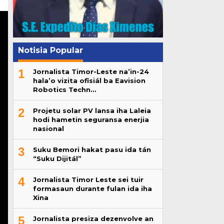
Notisia Popular
1
Jornalista Timor-Leste na’in-24
hala’o vizita ofisiál ba Eavision
Robotics Techn…
2
Projetu solar PV lansa iha Laleia
hodi hametin seguransa enerjia
nasional
3
Suku Bemori hakat pasu ida tán
“Suku Dijitál”
4
Jornalista Timor Leste sei tuir
formasaun durante fulan ida iha
Xina
5
Jornalista presiza dezenvolve an