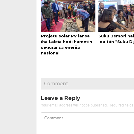
Projetu solar PV lansa
Suku Bemori ha
iha Laleia hodi hametin
ida tán “Suku Dij
seguransa enerjia
nasional
Comment
Leave a Reply
Your email address will not be published.
Required field