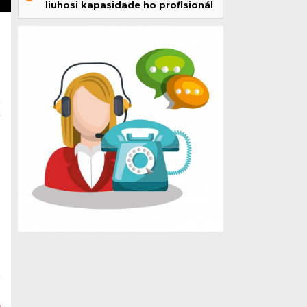
liuhosi kapasidade ho profisionál
t
u