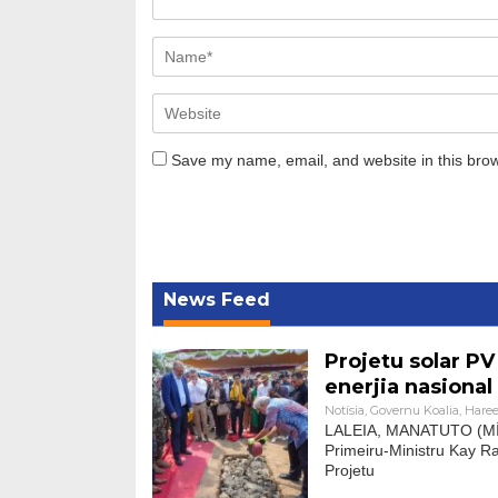
Save my name, email, and website in this brow
News Feed
Projetu solar PV
enerjia nasional
Notísia
,
Governu Koalia
,
Haree
LALEIA, MANATUTO (MÍD
Primeiru-Ministru Kay 
Projetu