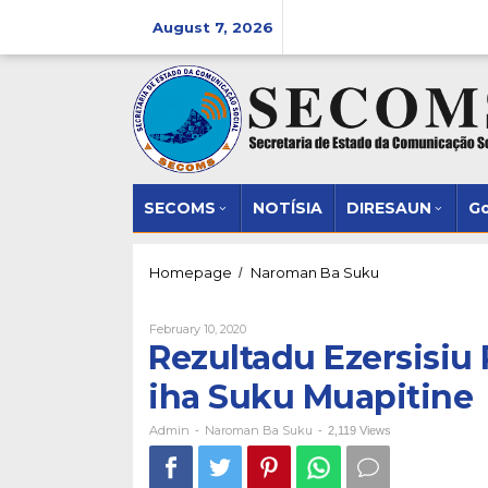
Skip
to
August 7, 2026
content
SECOMS
NOTĺSIA
DIRESAUN
Go
Rezultadu
Homepage
Naroman Ba Suku
/
Ezersisiu
Pratika:
By
February 10, 2020
Kondisaun
Admin
Rezultadu Ezersisiu 
Estrada
iha
iha Suku Muapitine
Suku
Muapitine
Admin
Naroman Ba Suku
-
-
2,119 Views