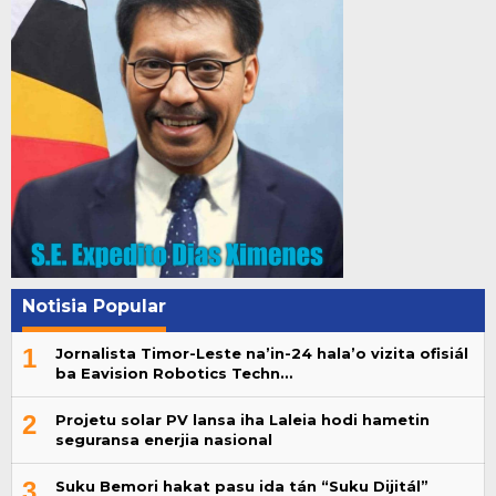
Notisia Popular
1
Jornalista Timor-Leste na’in-24 hala’o vizita ofisiál
ba Eavision Robotics Techn…
2
Projetu solar PV lansa iha Laleia hodi hametin
seguransa enerjia nasional
3
Suku Bemori hakat pasu ida tán “Suku Dijitál”