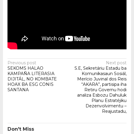
Post
Previous post
Next post
SEKOMS HALAO
S.E, Sekretáriu Estadu ba
navigation
KAMPAÑA LITERASIA
Komunikasaun Sosiál,
DIJITÁL, NO KOMBATE
Merício Juvinal dos Reis
HOAX BA ESG CONIS
“AKARA”, partisipa iha
SANTANA
Retiru Governu hodi
analiza Esbozu Dahuluk
Planu Estratéjiku
Dezenvolvimentu –
Reajustadu,
Don't Miss