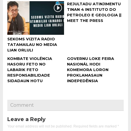
REJULTADU ATINJIMENTU
TINAN 4 INSTITUTO DO
PETROLEO E GEOLOGIA ||
MEET THE PRESS
SEKOMS VIZITA RADIO
TATAMAILAU NO MEDIA
LIAN ORLULI
KOMBATE VIOLÉNCIA
GOVERNU LOKE FEIRA
HASORU FETO NO
NASIONÁL HODI
LABARIK FETO
KOMEMORA LORON
RESPONSABILIDADE
PROKLAMASAUN
SIDADAUN HOTU
INDEPEDÊNSIA
Comment
Leave a Reply
Your email address will not be published.
Required fields are marked
*