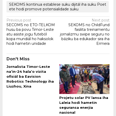
SEKOMS kontinua establese suku dijitál iha suku Poet
ete hodi promove potensialidade suku
Post
Previous post
Next post
SECOMS no ETO-TELKOM
SEKOMS no ChildFund
navigation
husu ba povu Timor-Leste
fasilita treinamentu
atu asiste jogu futeból
jornalizmu swipe seguru no
kopa mundiál ho haksolok
báziku ba edukador sira iha
hodi hametin unidade
Ermera
Don't Miss
Jornalista Timor-Leste
na’in-24 hala’o vizita
ofisiál ba Eavision
Robotics Technology iha
Liuzhou, Xina
Projetu solar PV lansa iha
Laleia hodi hametin
seguransa enerjia
nasional