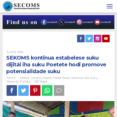
Skip
to
content
By
June 8, 2026
Admin
SEKOMS kontinua estabelese suku
dijitál iha suku Poetete hodi promove
potensialidade suku
Admin
Notísia
Governu Koalia
Haree Rasik
Naroman Ba Suku
-
,
,
,
,
Nasionál
Polítika
,
-
180 Views