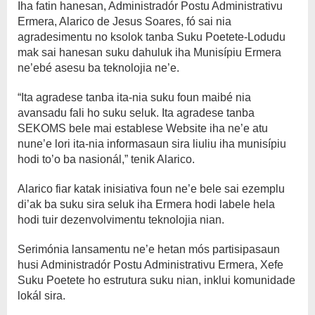
Iha fatin hanesan, Administradór Postu Administrativu
Ermera, Alarico de Jesus Soares, fó sai nia
agradesimentu no ksolok tanba Suku Poetete-Lodudu
mak sai hanesan suku dahuluk iha Munisípiu Ermera
ne’ebé asesu ba teknolojia ne’e.
“Ita agradese tanba ita-nia suku foun maibé nia
avansadu fali ho suku seluk. Ita agradese tanba
SEKOMS bele mai establese Website iha ne’e atu
nune’e lori ita-nia informasaun sira liuliu iha munisípiu
hodi to’o ba nasionál,” tenik Alarico.
Alarico fiar katak inisiativa foun ne’e bele sai ezemplu
di’ak ba suku sira seluk iha Ermera hodi labele hela
hodi tuir dezenvolvimentu teknolojia nian.
Serimónia lansamentu ne’e hetan mós partisipasaun
husi Administradór Postu Administrativu Ermera, Xefe
Suku Poetete ho estrutura suku nian, inklui komunidade
lokál sira.