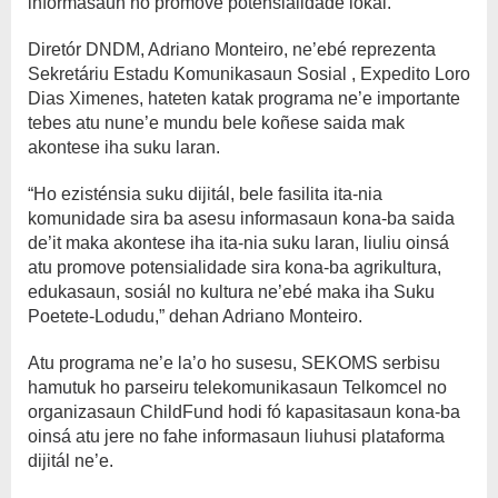
informasaun no promove potensialidade lokál.
Diretór DNDM, Adriano Monteiro, ne’ebé reprezenta
Sekretáriu Estadu Komunikasaun Sosial , Expedito Loro
Dias Ximenes, hateten katak programa ne’e importante
tebes atu nune’e mundu bele koñese saida mak
akontese iha suku laran.
“Ho ezisténsia suku dijitál, bele fasilita ita-nia
komunidade sira ba asesu informasaun kona-ba saida
de’it maka akontese iha ita-nia suku laran, liuliu oinsá
atu promove potensialidade sira kona-ba agrikultura,
edukasaun, sosiál no kultura ne’ebé maka iha Suku
Poetete-Lodudu,” dehan Adriano Monteiro.
Atu programa ne’e la’o ho susesu, SEKOMS serbisu
hamutuk ho parseiru telekomunikasaun Telkomcel no
organizasaun ChildFund hodi fó kapasitasaun kona-ba
oinsá atu jere no fahe informasaun liuhusi plataforma
dijitál ne’e.