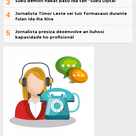
3
Suku Bemori hakat pasu ida tán “Suku Dijitál”
4
Jornalista Timor Leste sei tuir formasaun durante
fulan ida iha Xina
5
Jornalista presiza dezenvolve an liuhosi
kapasidade ho profisionál