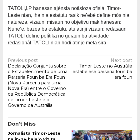
TATOLI,I.P hanesan ajénsia notisioza ofisiál Timor-
Leste nian, iha nia estatutu rasik ne’ebé define mós nia
natureza, vizaun, misaun no objetivu mak hanesan;
Nune’e, bazea ba estatutu, atu atinji vizaun; redasaun
TATOLI define polítika no guiaun ba atividade
redasionál TATOLI nian hodi atinje meta sira.
Post
Previous post
Next post
Declaração Conjunta sobre
Timor-Leste no Austrália
navigation
o Estabelecimento de uma
estabelese parseria foun ba
Parseria Foun ba Era Foun
era foun
(Nova Parceria para uma
Nova Era) entre o Governo
da República Democrática
de Timor-Leste e o
Governo da Austrália
Don't Miss
Jornalista Timor-Leste
na’in-24 hala’o vizita