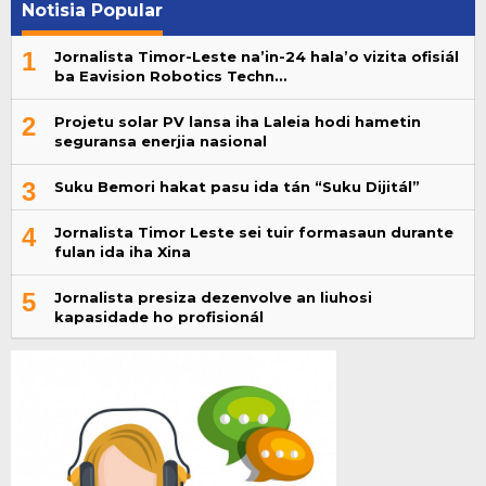
Notisia Popular
1
Jornalista Timor-Leste na’in-24 hala’o vizita ofisiál
ba Eavision Robotics Techn…
2
Projetu solar PV lansa iha Laleia hodi hametin
seguransa enerjia nasional
3
Suku Bemori hakat pasu ida tán “Suku Dijitál”
4
Jornalista Timor Leste sei tuir formasaun durante
fulan ida iha Xina
5
Jornalista presiza dezenvolve an liuhosi
kapasidade ho profisionál