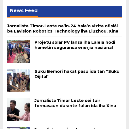
News Feed
Jornalista Timor-Leste na’in-24 hala’o vizita ofisiál
ba Eavision Robotics Technology iha Liuzhou, Xina
Projetu solar PV lansa iha Laleia hodi
hametin seguransa enerjia nasional
Suku Bemori hakat pasu ida tán “Suku
Dijitál”
Jornalista Timor Leste sei tuir
formasaun durante fulan ida iha Xina