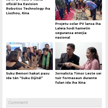
ofisiál ba Eavision
Robotics Technology iha
Liuzhou, Xina
Projetu solar PV lansa iha
Laleia hodi hametin
seguransa enerjia
nasional
Suku Bemori hakat pasu
Jornalista Timor Leste sei
ida tán “Suku Dijitál”
tuir formasaun durante
fulan ida iha Xina
Comment