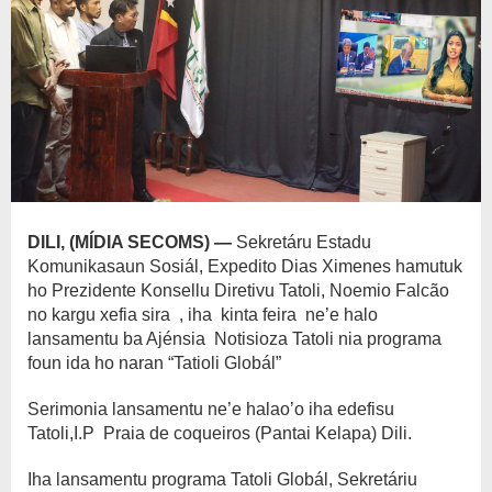
DILI, (
MÍDIA SECOMS) —
Sekretáru Estadu
Komunikasaun Sosiál, Expedito Dias Ximenes hamutuk
ho Prezidente Konsellu Diretivu Tatoli, Noemio Falcão
no kargu xefia sira , iha kinta feira ne’e halo
lansamentu ba Ajénsia Notisioza Tatoli nia programa
foun ida ho naran “Tatioli Globál”
Serimonia lansamentu ne’e halao’o iha edefisu
Tatoli,I.P Praia de coqueiros (Pantai Kelapa) Dili.
Iha lansamentu programa Tatoli Globál, Sekretáriu