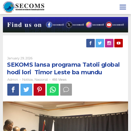
Skip
to
content
By
January 29, 2026
Admin
SEKOMS lansa programa Tatoli global
hodi lori Timor Leste ba mundu
Admin
Notísia
Nasionál
-
,
-
466 Views