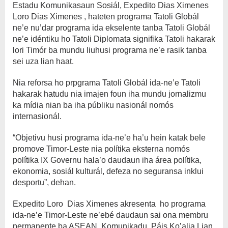
Estadu Komunikasaun Sosiál, Expedito Dias Ximenes
Loro Dias Ximenes , hateten programa Tatoli Globál
ne’e nu’dar programa ida ekselente tanba Tatoli Globál
ne’e idéntiku ho Tatoli Diplomata signifika Tatoli hakarak
lori Timór ba mundu liuhusi programa ne’e rasik tanba
sei uza lian haat.
Nia reforsa ho prpgrama Tatoli Globál ida-ne’e Tatoli
hakarak hatudu nia imajen foun iha mundu jornalizmu
ka mídia nian ba iha públiku nasionál nomós
internasionál.
“Objetivu husi programa ida-ne’e ha’u hein katak bele
promove Timor-Leste nia polítika eksterna nomós
polítika IX Governu hala’o daudaun iha área polítika,
ekonomia, sosiál kulturál, defeza no seguransa inklui
desportu”, dehan.
Expedito Loro Dias Ximenes akresenta ho programa
ida-ne’e Timor-Leste ne’ebé daudaun sai ona membru
permanente ba ASEAN, Komunikadu Páis Ko’alia Lian