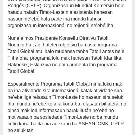
Portgés (CPLP), Organizasaun Mundiál Komérsiu bele
hatudu nafatin Timor-Leste nia ezisténia hanesan
nasaun ne’ebé hola parte iha mundu liuhusi
organizasaun internasionál no rejionál ne’ebé iha.
Nune’e mos Prezidente Konsellu Diretivu Tatoli,
Noemio Falcão, hateten objetivu hamosu programa
Tatoli Globál atu halo mudansa tanba Tatoli antes ne’e
T iha ona programa tolu mak hanesan Tatoli Klarifika,
Hakbesik, Eskluziva no ohin aumenta tan programa
Tatoli Globál.
Espesialmente Programa Tatoli Globál ninia foku mak
ba iha atividade sira internasionál katak atividade sira
ne’ebé liga relasaun Timor-Leste ho nasaun sira seluk
iha mundu ne’ebé ko’alia kona-ba relasaun billaterál no
oinsá mak lori informasaun barak liután ne’ebé ho
motivasaun ba sosiedade Timor-Leste no ba mundu
liuliu kona-ba ita-nia adezaun ba ASEAN, OMK, CPLP
no seluk tan.