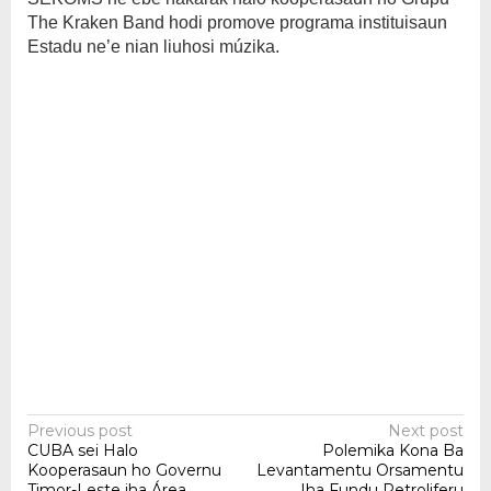
The Kraken Band hodi promove programa instituisaun
Estadu ne’e nian liuhosi múzika.
Post
Previous post
Next post
CUBA sei Halo
Polemika Kona Ba
navigation
Kooperasaun ho Governu
Levantamentu Orsamentu
Timor-Leste iha Área
Iha Fundu Petroliferu