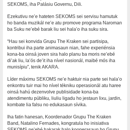
SEKOMS, iha Palásiu Governu, Dili.
Ezekutivu ne’e hateten SEKOMS sei servisu hamutuk
ho banda muzikál ne’e atu promove programa Naroman
ba Suku ne’ebé barak liu sei hala’o iha suku sira.
“Hau sei konvida Grupu The Kraken sei partisipa,
kontribui iha parte animasaun nian, fahe experiénsia
kona-ba oinsá joven sira halo planu ba moris ne’ebé
di’ak liu, la’ós de’it iha nível nasionál, maibé mós iha
munisípiu”, tenik AKARA.
Líder máximu SEKOMS ne’e haktuir nia parte sei hala’o
enkontru tuir mai ho nível tékniku operasionál atu haree
oinsá hahú dezenvolve publisidade kona-ba
atendimentu públiku, liuliu ligadu ho jestaun lixu, jardin,
kombate lia falsu no edukasaun sívika.
Iha fatin hanesan, Koordenador Grupu The Kraken
Band, Natalino Fernades, kongratula ho inisiativa
SEKOMS ne’ebé hakarak halo kooperasaun ho Grupu