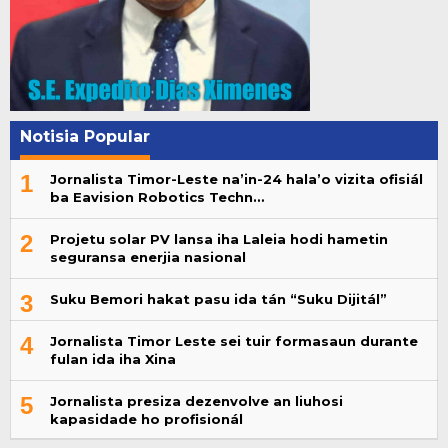
Notisia Popular
1
Jornalista Timor-Leste na’in-24 hala’o vizita ofisiál
ba Eavision Robotics Techn…
2
Projetu solar PV lansa iha Laleia hodi hametin
seguransa enerjia nasional
3
Suku Bemori hakat pasu ida tán “Suku Dijitál”
4
Jornalista Timor Leste sei tuir formasaun durante
fulan ida iha Xina
5
Jornalista presiza dezenvolve an liuhosi
kapasidade ho profisionál