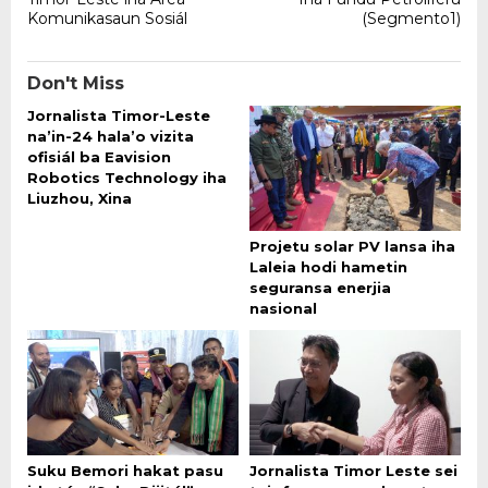
Komunikasaun Sosiál
(Segmento1)
Don't Miss
Jornalista Timor-Leste
na’in-24 hala’o vizita
ofisiál ba Eavision
Robotics Technology iha
Liuzhou, Xina
Projetu solar PV lansa iha
Laleia hodi hametin
seguransa enerjia
nasional
Suku Bemori hakat pasu
Jornalista Timor Leste sei