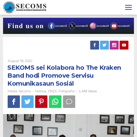
Skip
to
content
By
August 18, 2020
Media
SEKOMS sei Kolabora ho The Kraken
Secoms
Band hodi Promove Servisu
Komunikasaun Sosiál
Media Secoms
Notísia
DNDI
Fotografia
-
,
,
-
1,448 Views