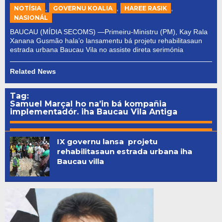
,
,
,
NOTÍSIA
GOVERNU KOALIA
HAREE RASIK
NASIONÁL
BAUCAU (MÍDIA SECOMS) —Primeiru-Ministru (PM), Kay Rala
Xanana Gusmão hala’o lansamentu bá projetu rehabilitasaun
estrada urbana Baucau Vila no assiste direta serimónia
Related News
Tag:
Samuel Marçal ho na’in bá kompañia
implementadór. iha Baucau Vila Antiga
IX governu lansa projetu
rehabilitasaun estrada urbana iha
Baucau villa