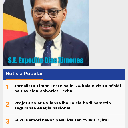
Notisia Popular
1
Jornalista Timor-Leste na’in-24 hala’o vizita ofisiál
ba Eavision Robotics Techn…
2
Projetu solar PV lansa iha Laleia hodi hametin
seguransa enerjia nasional
3
Suku Bemori hakat pasu ida tán “Suku Dijitál”