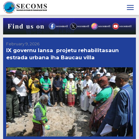
Skip
to
content
February 9, 2026
IX governu lansa projetu rehabilitasaun
estrada urbana iha Baucau villa