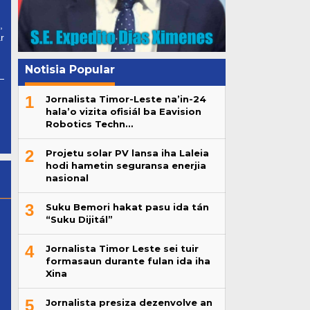
,
r
Notisia Popular
1
Jornalista Timor-Leste na’in-24
hala’o vizita ofisiál ba Eavision
Robotics Techn…
2
Projetu solar PV lansa iha Laleia
hodi hametin seguransa enerjia
nasional
3
Suku Bemori hakat pasu ida tán
“Suku Dijitál”
4
Jornalista Timor Leste sei tuir
formasaun durante fulan ida iha
Xina
5
Jornalista presiza dezenvolve an