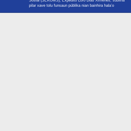
Sosiál (SEKOMS), Expedito Loro Dias Ximenes, subliña
pilar xave tolu funsaun públika nian bainhira hala’o