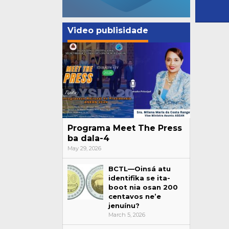
Video publisidade
Programa Meet The Press
ba dala-4
May 29, 2026
BCTL—Oinsá atu
identifika se ita-
boot nia osan 200
centavos ne’e
jenuínu?
March 5, 2026