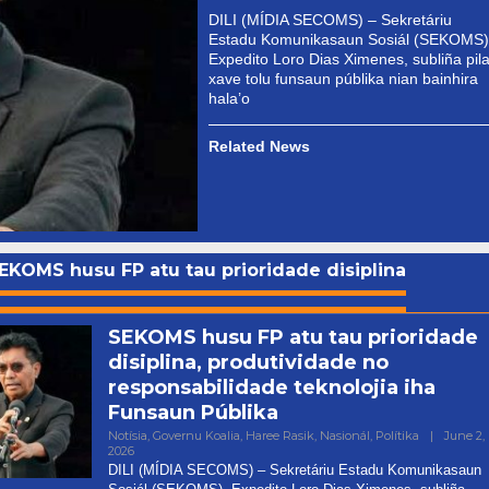
DILI (MÍDIA SECOMS) – Sekretáriu
Estadu Komunikasaun Sosiál (SEKOMS)
Expedito Loro Dias Ximenes, subliña pila
xave tolu funsaun públika nian bainhira
hala’o
Related News
EKOMS husu FP atu tau prioridade disiplina
SEKOMS husu FP atu tau prioridade
disiplina, produtividade no
responsabilidade teknolojia iha
Funsaun Públika
Notísia
,
Governu Koalia
,
Haree Rasik
,
Nasionál
,
Polítika
|
June 2,
By
2026
Admin
DILI (MÍDIA SECOMS) – Sekretáriu Estadu Komunikasaun