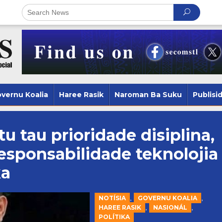
vernu Koalia
Haree Rasik
Naroman Ba Suku
Publisi
 tau prioridade disiplina,
esponsabilidade teknolojia
ka
,
,
NOTÍSIA
GOVERNU KOALIA
,
,
HAREE RASIK
NASIONÁL
POLÍTIKA