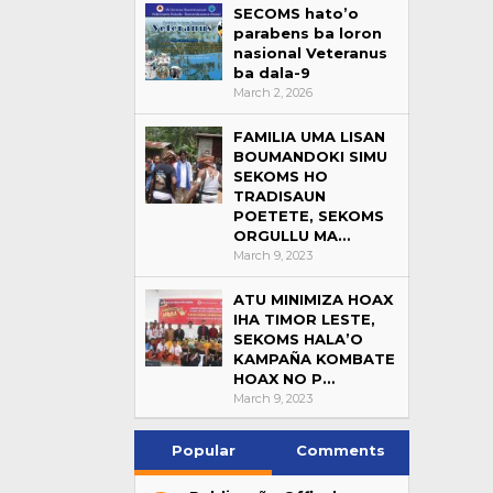
SECOMS hato’o
parabens ba loron
nasional Veteranus
ba dala-9
March 2, 2026
FAMILIA UMA LISAN
BOUMANDOKI SIMU
SEKOMS HO
TRADISAUN
POETETE, SEKOMS
ORGULLU MA…
March 9, 2023
ATU MINIMIZA HOAX
IHA TIMOR LESTE,
SEKOMS HALA’O
KAMPAÑA KOMBATE
HOAX NO P…
March 9, 2023
Popular
Comments