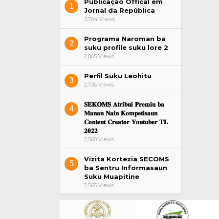
Publicação Offical em
1
Jornal da República
3,704 Views
Programa Naroman ba
2
suku profile suku lore 2
2,865 Views
Perfil Suku Leohitu
3
2,736 Views
𝐒𝐄𝐊𝐎𝐌𝐒 𝐀𝐭𝐫𝐢𝐛𝐮𝐢 𝐏𝐫𝐞𝐦𝐢𝐮 𝐛𝐚
4
𝐌𝐚𝐧𝐚𝐧 𝐍𝐚𝐢𝐧 𝐊𝐨𝐦𝐩𝐞𝐭𝐢𝐬𝐚𝐮𝐧
𝐂𝐨𝐧𝐭𝐞𝐧𝐭 𝐂𝐫𝐞𝐚𝐭𝐨𝐫 𝐘𝐨𝐮𝐭𝐮𝐛𝐞𝐫 𝐓𝐋
𝟐𝟎𝟐𝟐
2,568 Views
Vizita Kortezia SECOMS
5
ba Sentru Informasaun
Suku Muapitine
2,565 Views