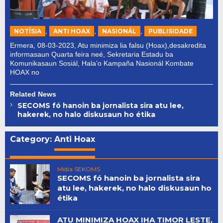
,
,
,
NOTÍSIA
ANTI HOAX
NASIONÁL
PUBLISIDADE
Ermera, 08-03-2023, Atu minimiza lia falsu (Hoax),desakredita
informasaun Quarta feira neé, Sekretaria Estadu ba
Komunikasaun Sosiál, Hala’o Kampaña Nasionál Kombate
HOAX no
Related News
SECOMS fó hanoin ba jornalista sira atu lee,
hakerek, no halo diskusaun ho étika
Category:
Anti Hoax
Mídia SEKOMS
SECOMS fó hanoin ba jornalista sira
atu lee, hakerek, no halo diskusaun ho
étika
ATU MINIMIZA HOAX IHA TIMOR LESTE,