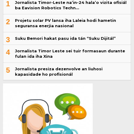
1
Jornalista Timor-Leste na’in-24 hala’o vizita ofisiál
ba Eavision Robotics Techn…
2
Projetu solar PV lansa iha Laleia hodi hametin
seguransa enerjia nasional
3
Suku Bemori hakat pasu ida tán “Suku Dijitál”
4
Jornalista Timor Leste sei tuir formasaun durante
fulan ida iha Xina
5
Jornalista presiza dezenvolve an liuhosi
kapasidade ho profisionál