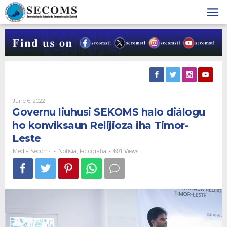
Skip
to
content
By
June 6, 2022
Media
Governu liuhusi SEKOMS halo diálogu
Secoms
ho konviksaun Relijioza iha Timor-
Leste
Media Secoms
Notísia
Fotografia
-
,
-
601 Views