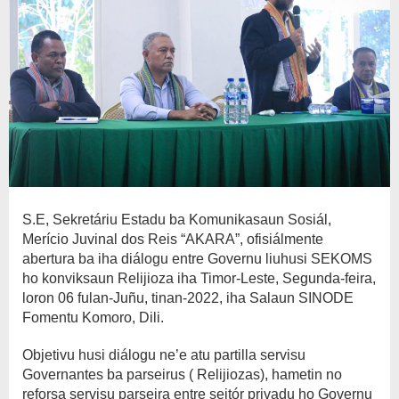
S.E, Sekretáriu Estadu ba Komunikasaun Sosiál,
Merício Juvinal dos Reis “AKARA”, ofisiálmente
abertura ba iha diálogu entre Governu liuhusi SEKOMS
ho konviksaun Relijioza iha Timor-Leste, Segunda-feira,
loron 06 fulan-Juñu, tinan-2022, iha Salaun SINODE
Fomentu Komoro, Dili.
Objetivu husi diálogu ne’e atu partilla servisu
Governantes ba parseirus ( Relijiozas), hametin no
reforsa servisu parseira entre seitór privadu ho Governu