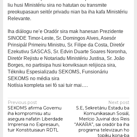
liu husi Ministériu sira no hatutan ou transmite
preokupasaun seitór privadu nian ba iha kafa Ministériu
Relevante.
Iha diálogu ne’e Oradór sira mak hanesan Prezidente
SINODE Timor-Leste, Sr. Domingos Alves, Asesór
Prinsipál Primeiru Ministru, Sr. Filipe da Costa, Diretór
Ezekutivu SASCAS, Sr. Edvin Duarte Soares Noronha,
Diretór Rejistu e Notariadu Ministériu Justisa, Sr. João
Borges, no partisipa husi konviksaun relijioza sira,
Tékniku Espesializadu SEKOMS, Funsionáriu
SEKOMS no média sira
Notísia kompleta sei fó sai tuir mai….
Post
Previous post
Next post
SEKOMS afirma Governu
S.E, Sekretáriu Estadu ba
navigation
iha kompromisu atu
Komunikasaun Sosiál,
asegura nafatin Liberdade
Merício Juvinal dos Reis
Imprensa no Expresaun,
“AKARA”, sai oradór ba iha
tuir Konstituisaun RDTL
programa televizaun ho
topiku kona-ba