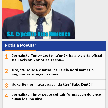
Notisia Popular
1
Jornalista Timor-Leste na’in-24 hala’o vizita ofisiál
ba Eavision Robotics Techn…
2
Projetu solar PV lansa iha Laleia hodi hametin
seguransa enerjia nasional
3
Suku Bemori hakat pasu ida tán “Suku Dijitál”
4
Jornalista Timor Leste sei tuir formasaun durante
fulan ida iha Xina