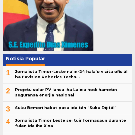
Notisia Popular
1
Jornalista Timor-Leste na’in-24 hala’o vizita ofisiál
ba Eavision Robotics Techn…
2
Projetu solar PV lansa iha Laleia hodi hametin
seguransa enerjia nasional
3
Suku Bemori hakat pasu ida tán “Suku Dijitál”
4
Jornalista Timor Leste sei tuir formasaun durante
fulan ida iha Xina