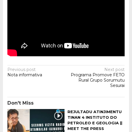
Post
Previous post
Next post
Nota informativa
Programa Promove FETO
navigation
Rural Grupo Sorumutu
Sesurai
Don't Miss
REJULTADU ATINJIMENTU
TINAN 4 INSTITUTO DO
PETROLEO E GEOLOGIA ||
MEET THE PRESS