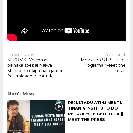
Post
Previous post
Next post
SEKOMS Welcome
Mensajen S.E SEII iha
navigation
bainaka spesial Najwa
Programa “Meet the
Shihab ho ekipa halo jantar
Press”
fraternidade hamutuk
Don't Miss
REJULTADU ATINJIMENTU
TINAN 4 INSTITUTO DO
PETROLEO E GEOLOGIA ||
MEET THE PRESS