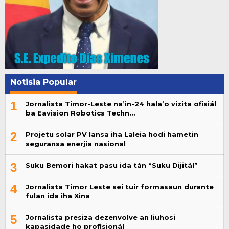
Notisia Popular
1
Jornalista Timor-Leste na’in-24 hala’o vizita ofisiál
ba Eavision Robotics Techn…
2
Projetu solar PV lansa iha Laleia hodi hametin
seguransa enerjia nasional
3
Suku Bemori hakat pasu ida tán “Suku Dijitál”
4
Jornalista Timor Leste sei tuir formasaun durante
fulan ida iha Xina
5
Jornalista presiza dezenvolve an liuhosi
kapasidade ho profisionál