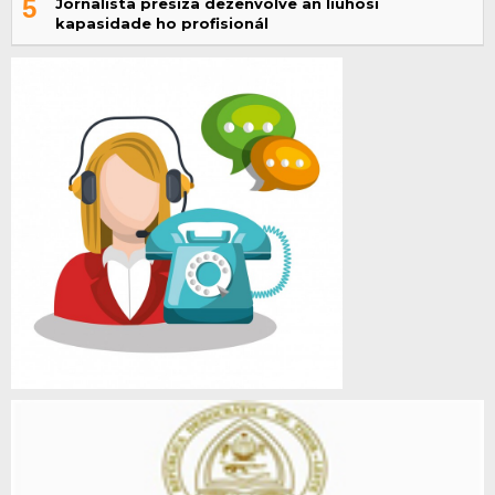
5
Jornalista presiza dezenvolve an liuhosi
kapasidade ho profisionál