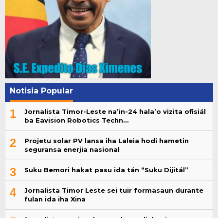
Notisia Popular
1
Jornalista Timor-Leste na’in-24 hala’o vizita ofisiál
ba Eavision Robotics Techn…
2
Projetu solar PV lansa iha Laleia hodi hametin
seguransa enerjia nasional
3
Suku Bemori hakat pasu ida tán “Suku Dijitál”
4
Jornalista Timor Leste sei tuir formasaun durante
fulan ida iha Xina