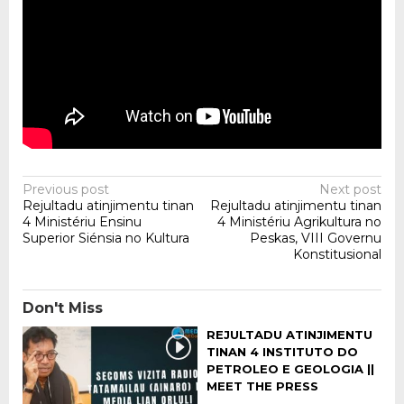
Post
Previous post
Next post
Rejultadu atinjimentu tinan
Rejultadu atinjimentu tinan
navigation
4 Ministériu Ensinu
4 Ministériu Agrikultura no
Superior Siénsia no Kultura
Peskas, VIII Governu
Konstitusional
Don't Miss
REJULTADU ATINJIMENTU
TINAN 4 INSTITUTO DO
PETROLEO E GEOLOGIA ||
MEET THE PRESS