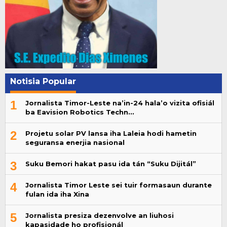
Notisia Popular
1
Jornalista Timor-Leste na’in-24 hala’o vizita ofisiál
ba Eavision Robotics Techn…
2
Projetu solar PV lansa iha Laleia hodi hametin
seguransa enerjia nasional
3
Suku Bemori hakat pasu ida tán “Suku Dijitál”
4
Jornalista Timor Leste sei tuir formasaun durante
fulan ida iha Xina
5
Jornalista presiza dezenvolve an liuhosi
kapasidade ho profisionál