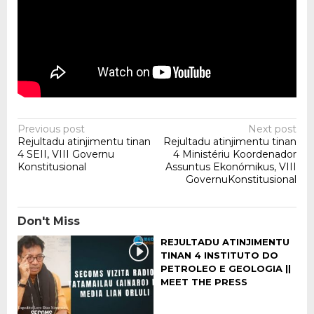
Post
Previous post
Next post
Rejultadu atinjimentu tinan
Rejultadu atinjimentu tinan
navigation
4 SEII, VIII Governu
4 Ministériu Koordenador
Konstitusional
Assuntus Ekonómikus, VIII
GovernuKonstitusional
Don't Miss
REJULTADU ATINJIMENTU
TINAN 4 INSTITUTO DO
PETROLEO E GEOLOGIA ||
MEET THE PRESS