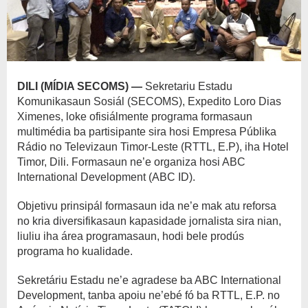
DILI (MÍDIA SECOMS) —
Sekretariu Estadu
Komunikasaun Sosiál (SECOMS), Expedito Loro Dias
Ximenes, loke ofisiálmente programa formasaun
multimédia ba partisipante sira hosi Empresa Públika
Rádio no Televizaun Timor-Leste (RTTL, E.P), iha Hotel
Timor, Dili. Formasaun ne’e organiza hosi ABC
International Development (ABC ID).
Objetivu prinsipál formasaun ida ne’e mak atu reforsa
no kria diversifikasaun kapasidade jornalista sira nian,
liuliu iha área programasaun, hodi bele prodús
programa ho kualidade.
Sekretáriu Estadu ne’e agradese ba ABC International
Development, tanba apoiu ne’ebé fó ba RTTL, E.P. no