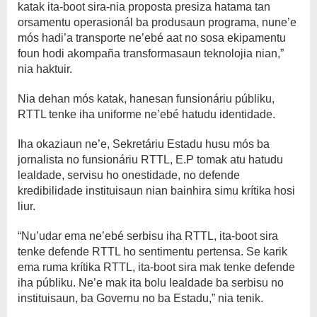
katak ita-boot sira-nia proposta presiza hatama tan
orsamentu operasionál ba produsaun programa, nune’e
mós hadi’a transporte ne’ebé aat no sosa ekipamentu
foun hodi akompaña transformasaun teknolojia nian,”
nia haktuir.
Nia dehan mós katak, hanesan funsionáriu públiku,
RTTL tenke iha uniforme ne’ebé hatudu identidade.
Iha okaziaun ne’e, Sekretáriu Estadu husu mós ba
jornalista no funsionáriu RTTL, E.P tomak atu hatudu
lealdade, servisu ho onestidade, no defende
kredibilidade instituisaun nian bainhira simu krítika hosi
liur.
“Nu’udar ema ne’ebé serbisu iha RTTL, ita-boot sira
tenke defende RTTL ho sentimentu pertensa. Se karik
ema ruma krítika RTTL, ita-boot sira mak tenke defende
iha públiku. Ne’e mak ita bolu lealdade ba serbisu no
instituisaun, ba Governu no ba Estadu,” nia tenik.