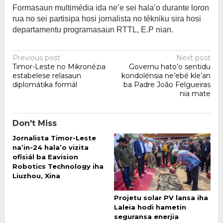
Formasaun multimédia ida ne’e sei hala’o durante loron
rua no sei partisipa hosi jornalista no tékniku sira hosi
departamentu programasaun RTTL, E.P nian.
Post
Previous post
Next post
Timor-Leste no Mikronézia
Governu hato’o sentidu
navigation
estabelese relasaun
kondolénsia ne’ebé kle’an
diplomátika formál
ba Padre João Felgueiras
nia mate
Don't Miss
Jornalista Timor-Leste
na’in-24 hala’o vizita
ofisiál ba Eavision
Robotics Technology iha
Liuzhou, Xina
Projetu solar PV lansa iha
Laleia hodi hametin
seguransa enerjia