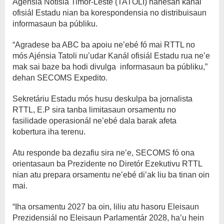
Agénsia Notísia Timor-Leste (TATOLI) hanesan kanál
ofisiál Estadu nian ba korespondensia no distribuisaun
informasaun ba públiku.
“Agradese ba ABC ba apoiu ne’ebé fó mai RTTL no
mós Ajénsia Tatoli nu’udar Kanál ofisiál Estadu rua ne’e
mak sai baze ba hodi divulga informasaun ba públiku,”
dehan SECOMS Expedito.
Sekretáriu Estadu mós husu deskulpa ba jornalista
RTTL, E.P sira tanba limitasaun orsamentu no
fasilidade operasionál ne’ebé dala barak afeta
kobertura iha terenu.
Atu responde ba dezafiu sira ne’e, SECOMS fó ona
orientasaun ba Prezidente no Diretór Ezekutivu RTTL
nian atu prepara orsamentu ne’ebé di’ak liu ba tinan oin
mai.
“Iha orsamentu 2027 ba oin, liliu atu hasoru Eleisaun
Prezidensiál no Eleisaun Parlamentár 2028, ha’u hein